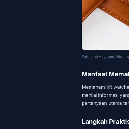
Foto oleh Huguenot Horolog
Manfaat Memah
Memahami lift watch
menilai informasi ya
pertanyaan utama tan
Langkah Praktis