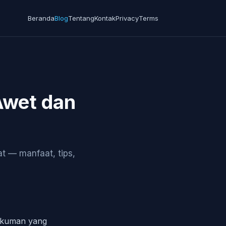
Beranda
Blog
Tentang
Kontak
Privacy
Terms
Awet dan
t — manfaat, tips,
ngkuman yang